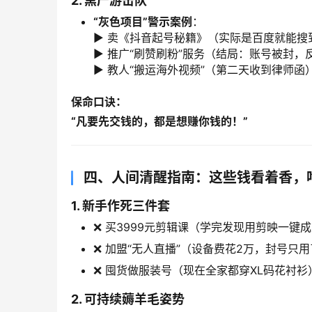
2. 黑产游击队
​“灰色项目”警示案例
：
▶️ 卖《抖音起号秘籍》（实际是百度就能
▶️ 推广“刷赞刷粉”服务（结局：账号被封
▶️ 教人“搬运海外视频”（第二天收到律师函
保命口诀：​
​“凡要先交钱的，都是想赚你钱的！”​
四、人间清醒指南：这些钱看着香，
1. 新手作死三件套
❌ 买3999元剪辑课（学完发现用剪映一键
❌ 加盟“无人直播”（设备费花2万，封号只用
❌ 囤货做服装号（现在全家都穿XL码花衬衫
2. 可持续薅羊毛姿势