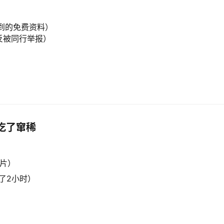
搜到的免费资料）
，反被同行举报）
）
吃了窜稀
成片）
了2小时）
）