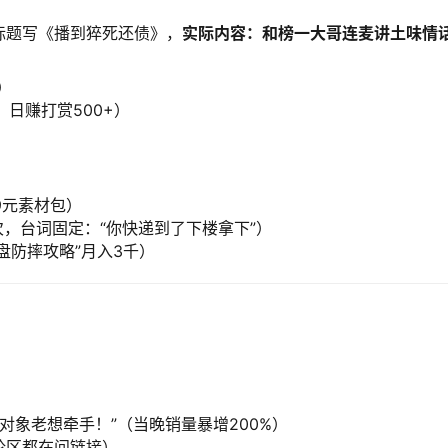
标题写《播到猝死还债》，​
实际内容：和榜一大哥连麦讲土味情
）
，日赚打赏500+）
9元素材包）
/次，台词固定：“你快递到了下楼拿下”）
键盘防摔攻略”月入3千）
对象老想牵手！”（当晚销量暴增200%）
评论区都在问链接）