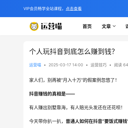
VIP会员畅学全站课程，
点击查看
首页
文章
个人玩抖音到底怎么赚到钱？
运营喵
•
2025-03-17 14:00
•
运营技巧
•
阅读 64
家人们，别再被“月入十万”的假案例忽悠了！
抖音赚钱的真相是——
有人赚出别墅靠海，有人赔光头发还在还花呗！
今天带你扒一扒，​
普通人如何在抖音“要饭式赚钱”