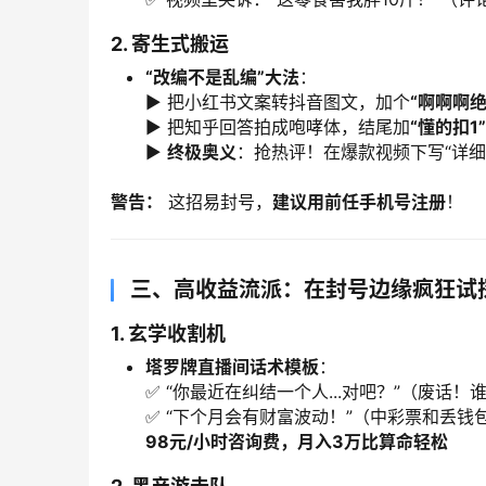
2. 寄生式搬运
​“改编不是乱编”大法
：
▶️ 把小红书文案转抖音图文，加个
​“啊啊啊绝
▶️ 把知乎回答拍成咆哮体，结尾加
​“懂的扣1”​
▶️ ​
终极奥义
：抢热评！在爆款视频下写“详细
警告：​
 这招易封号，​
建议用前任手机号注册
！
三、高收益流派：在封号边缘疯狂试
1. 玄学收割机
塔罗牌直播间话术模板
：
✅ “你最近在纠结一个人...对吧？”（废话！
✅ “下个月会有财富波动！”（中彩票和丢钱
98元/小时咨询费，月入3万比算命轻松