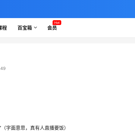
Hot
课程
百宝箱
会员
49
​
​（字面意思，真有人直播要饭）