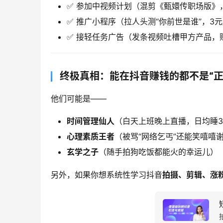
✅ 参加中视频计划（混剪《甄嬛传职场版》
✅ 推广小程序（拉人头测“你前世是谁”，3元
✅ 接轻任务广告（发条视频吐槽甲方产品，赚
终极真相：能在抖音赚钱的都不是“正常
他们可能是——
时间管理仙人
​（白天上班晚上直播，日均睡
心理素质王者
​（被骂“网络乞丐”还能笑嘻嘻
玄学之子
​（随手拍狗吃饭都能火的幸运儿）
另外，如果你想系统性学习抖音
拍摄、剪辑、涨