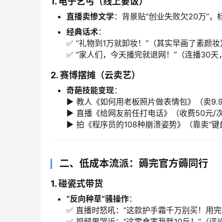
1. 电子乞丐（线上要饭）​
直播卖惨文学
：背景贴“创业失败欠20万”，
经典话术
：
✅ “礼物到1万就卸妆！”（其实早画了素颜妆
✅ “家人们，今天播完就退网！”（连播30天
2. 赛博摆摊（云卖艺）​
奇葩技能变现
：
▶️ 教人《如何用老板照片做表情包》（卖9.
▶️ 直播《给网友前任打电话》（收费50元
▶️ 拍《程序员的108种崩溃姿势》（靠卖“
二、低成本流派：薅完官方薅同行
1. 碰瓷式带货
​“反向种草”骚操作
：
✅ 直播时怒吼：“这款护手霜千万别买！用完
✅ 视频里哭诉：“这零食害我胖10斤！”（