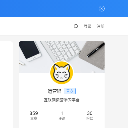
登录
注册
运营喵
官方
互联网运营学习平台
859
1
30
文章
评论
粉丝