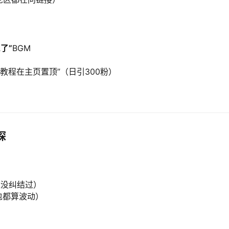
了”​
BGM
教程在主页置顶”（日引300粉）
探
谁没纠结过）
包都算波动）