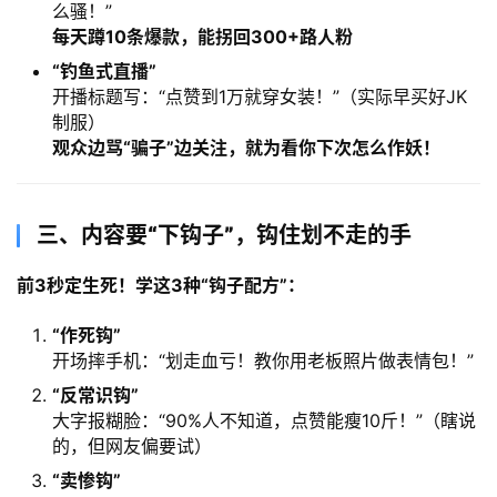
么骚！”
每天蹲10条爆款，能拐回300+路人粉
​“钓鱼式直播”​
开播标题写：“点赞到1万就穿女装！”（实际早买好JK
制服）
观众边骂“骗子”边关注，就为看你下次怎么作妖！​
三、内容要“下钩子”，钩住划不走的手
前3秒定生死！学这3种“钩子配方”：​
​“作死钩”​
开场摔手机：“划走血亏！教你用老板照片做表情包！”
​“反常识钩”​
大字报糊脸：“90%人不知道，点赞能瘦10斤！”（瞎说
的，但网友偏要试）
​“卖惨钩”​