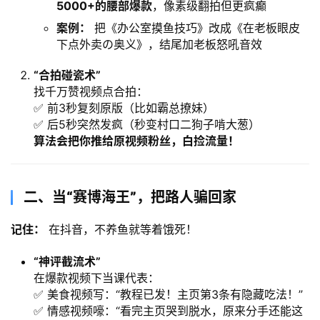
5000+的腰部爆款
，像素级翻拍但更疯癫
案例：​
把《办公室摸鱼技巧》改成《在老板眼皮
下点外卖の奥义》，结尾加老板怒吼音效
​“合拍碰瓷术”​
找千万赞视频点合拍：
✅ 前3秒复刻原版（比如霸总撩妹）
✅ 后5秒突然发疯（秒变村口二狗子啃大葱）
算法会把你推给原视频粉丝，白捡流量！​
二、当“赛博海王”，把路人骗回家
记住：​
 在抖音，不养鱼就等着饿死！
​“神评截流术”​
在爆款视频下当课代表：
✅ 美食视频写：“教程已发！主页第3条有隐藏吃法！”
✅ 情感视频嚎：“看完主页哭到脱水，原来分手还能这