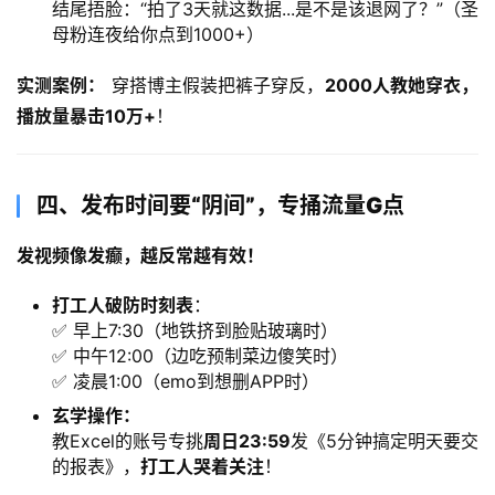
结尾捂脸：“拍了3天就这数据...是不是该退网了？”（圣
母粉连夜给你点到1000+）
实测案例：​
 穿搭博主假装把裤子穿反，​
2000人教她穿衣，
播放量暴击10万+
！
四、发布时间要“阴间”，专捅流量G点
发视频像发癫，越反常越有效！​
打工人破防时刻表
：
✅ 早上7:30（地铁挤到脸贴玻璃时）
✅ 中午12:00（边吃预制菜边傻笑时）
✅ 凌晨1:00（emo到想删APP时）
玄学操作：​
教Excel的账号专挑
周日23:59
发《5分钟搞定明天要交
的报表》，​
打工人哭着关注
！