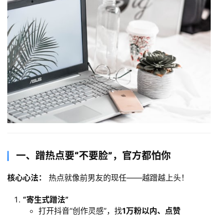
一、蹭热点要“不要脸”，官方都怕你
核心心法：​
 热点就像前男友的现任——越蹭越上头！
​“寄生式蹭法”​
打开抖音“创作灵感”，找
1万粉以内、点赞