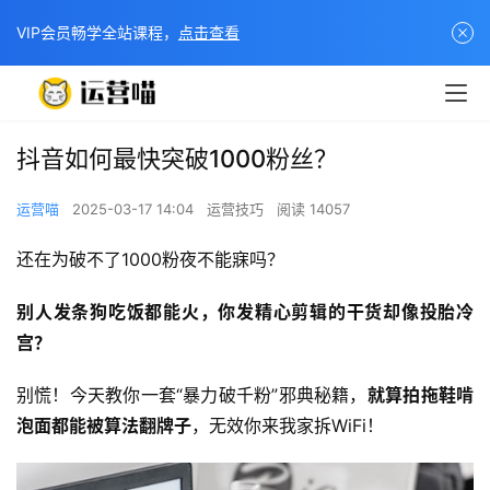
VIP会员畅学全站课程，
点击查看
抖音如何最快突破1000粉丝？
运营喵
2025-03-17 14:04
运营技巧
阅读 14057
还在为破不了1000粉夜不能寐吗？
别人发条狗吃饭都能火，你发精心剪辑的干货却像投胎冷
宫？
别慌！今天教你一套“暴力破千粉”邪典秘籍，​
就算拍拖鞋啃
泡面都能被算法翻牌子
，无效你来我家拆WiFi！