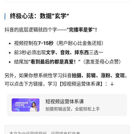
终极心法：数据“玄学”​
抖音的底层逻辑就四个字——
​“完播率是爹”！​
视频控制在
7-15秒
​（用户耐心比金鱼还短）
前3秒必须出现
文字、音效、摔东西
三选一
结尾加
​“看到最后的都是真爱！”​
​（激发圣母心点赞）
另外，如果你想系统性学习抖音
拍摄、剪辑、涨粉、变现
，
可以点击下方链接，学习【短视频运营体系课】：↓
短视频运营体系课
拍摄剪辑运营，全能轻松上手
本文为@运营喵原创，运营喵专栏作者