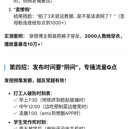
的，但网友偏要试）
​“卖惨钩”​
结尾捂脸：“拍了3天就这数据...是不是该退网了？”（圣
母粉连夜给你点到1000+）
实测案例：​
 穿搭博主假装把裤子穿反，​
2000人教她穿衣，
播放量暴击10万+
！
第四招：发布时间要“阴间”，专捅流量G点
发视频像发癫，越反常越有效！​
打工人破防时刻表
：
✅ 早上7:30（地铁挤到脸贴玻璃时）
✅ 中午12:00（边吃预制菜边傻笑时）
✅ 凌晨1:00（emo到想删APP时）
学生党作死时刻
：
✅ 周五放学后（爸妈还没收手机时）