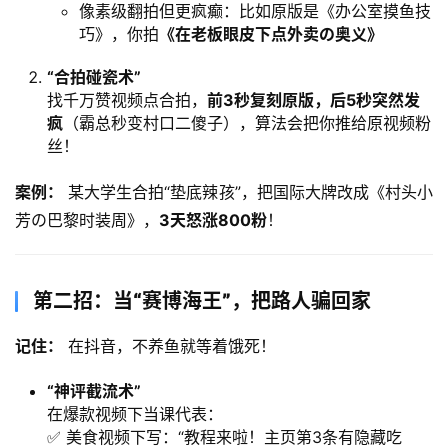
像素级翻拍但更疯癫：比如原版是《办公室摸鱼技
巧》，你拍
​《在老板眼皮下点外卖の奥义》​
​“合拍碰瓷术”​
找千万赞视频点合拍，​
前3秒复刻原版，后5秒突然发
疯
​（霸总秒变村口二傻子），算法会把你推给原视频粉
丝！
案例：​
 某大学生合拍“垫底辣孩”，把国际大牌改成《村头小
芳の巴黎时装周》，​
3天怒涨800粉
！
第二招：当“赛博海王”，把路人骗回家
记住：​
 在抖音，不养鱼就等着饿死！
​“神评截流术”​
在爆款视频下当课代表：
✅ 美食视频下写：“教程来啦！主页第3条有隐藏吃