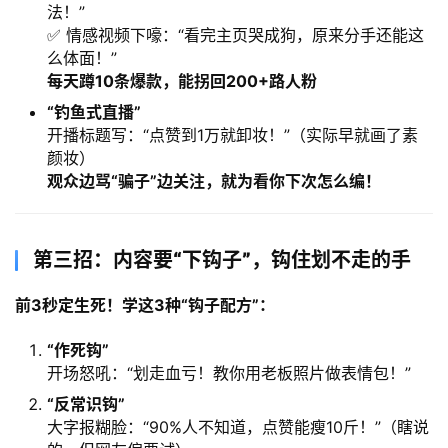
法！”
✅ 情感视频下嚎：“看完主页哭成狗，原来分手还能这
么体面！”
每天蹲10条爆款，能拐回200+路人粉
​“钓鱼式直播”​
开播标题写：“点赞到1万就卸妆！”（实际早就画了素
颜妆）
观众边骂“骗子”边关注，就为看你下次怎么编！​
第三招：内容要“下钩子”，钩住划不走的手
前3秒定生死！学这3种“钩子配方”：​
​“作死钩”​
开场怒吼：“划走血亏！教你用老板照片做表情包！”
​“反常识钩”​
大字报糊脸：“90%人不知道，点赞能瘦10斤！”（瞎说