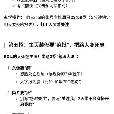
✅ 考试前夜（突击预习摆拍时）
玄学操作：​
 教Excel的账号专挑
周日23:59
发《5分钟搞定
明天要交的报表》，​
打工人哭着关注
！
第五招：主页装修要“疯批”，把路人变死忠
90%的人死在主页！学这3招“勾魂大法”：​
头像要“癫”​
怼脸死亡视角（展现你的24K社牛）
大字报糊脸（比如“10年PPT老狗”）
简介要“狂”​
别写“感谢关注”，要写
​“关注我，7天学不会穿搭来
扇我脸”​