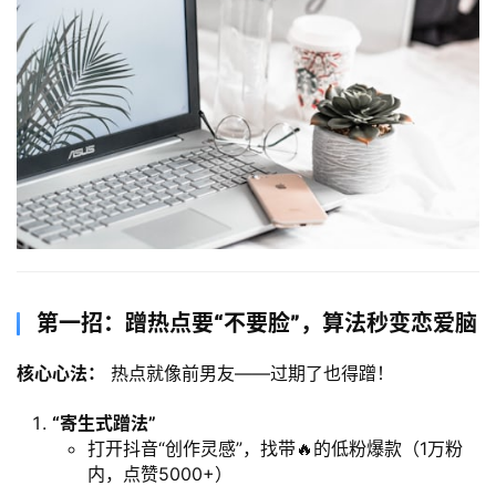
第一招：蹭热点要“不要脸”，算法秒变恋爱脑
核心心法：​
 热点就像前男友——过期了也得蹭！
​“寄生式蹭法”​
打开抖音“创作灵感”，找带🔥的低粉爆款（1万粉
内，点赞5000+）