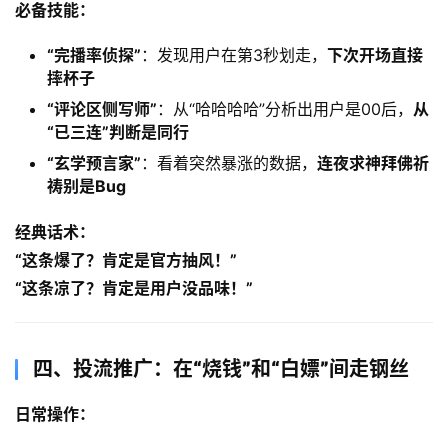
必备技能：​
​“完播率侦探”​
：发现用户在第3秒划走，​
下次开场直接
摔杯子
​“评论区侧写师”​
：从“哈哈哈哈”分析出用户是00后，​
从
“已三连”判断是同行
​“玄学预言家”​
：看着突然暴涨的数据，​
连夜求神拜佛祈
祷别是Bug
经典话术：​
​“这条爆了？肯定是官方抽风！”​
​“这条凉了？肯定是用户没品味！”​
四、投流推广：在“烧钱”和“白嫖”间走钢丝
日常操作：​