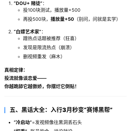
​“DOU+ 赌徒”​
：
投100块测试，播放量+500
再投500块，​
播放量+50
​（别问，问就是玄学）
​“白嫖艺术家”​
：
蹭热点话题被推荐（狂喜）
发现是限流热点（崩溃）
删视频重发（麻木）
真相定律：​
投流就像谈恋爱——
你越跪舔它越傲娇，你摆烂它倒贴！​
五、黑话大全：入行3月秒变“赛博黑帮”​
​“冷启动”​
=发视频像往黑洞丢石头