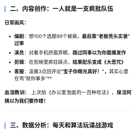
二、内容创作：一人就是一支疯批队伍
日常画风：​
编剧
：想100个选题99个被毙，​
最后靠“老板秃头实录”
过审
演员
：对着手机挤眉弄眼，​
路过同事以为你面瘫发作
剪辑
：在剪映里疯狂踩点，​
结果配乐变成《大悲咒》​
客服
：凌晨3点回评论
​“宝子你眼光真好！”，​
其实心里
在骂“就你事多”​**
血泪教训：​
 上次拍《办公室泡面的一百种吃法》，​
保洁阿
姨以为我们要炸楼！​
三、数据分析：每天和算法玩谍战游戏