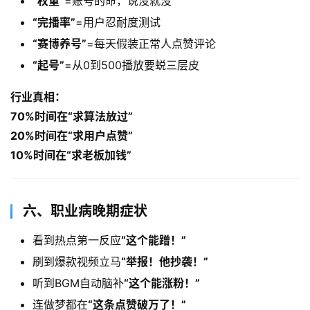
​“权重”​
=账号的命，说没就没
​“完播率”​
=用户忍耐度测试
​“赛博养号”​
=每天假装正常人点赞评论
​“起号”​
=从0到500播放要蜕三层皮
行业真相：​
70%时间在“求算法放过”​
20%时间在“求用户点赞”​
10%时间在“求老板加钱”​
六、职业病晚期症状
看到热点第一反应
​“这个能蹭！”​
刷到爆款视频立马
​“举报！他抄袭！”​
听到BGM自动脑补
​“这个能涨粉！”​
连做梦都在
​“这条点赞破万了！”​