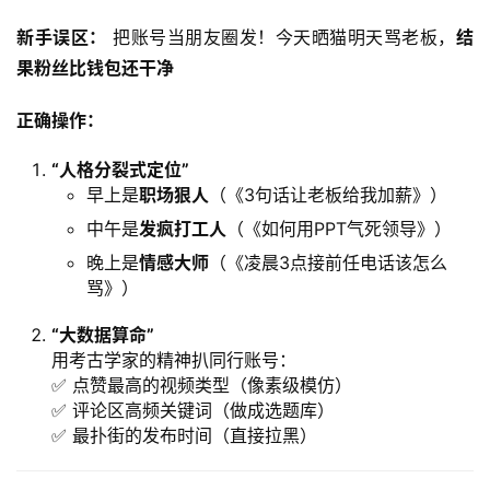
新手误区：​
 把账号当朋友圈发！今天晒猫明天骂老板，​
结
果粉丝比钱包还干净
正确操作：​
​“人格分裂式定位”​
早上是
职场狠人
​（《3句话让老板给我加薪》）
中午是
发疯打工人
​（《如何用PPT气死领导》）
晚上是
情感大师
​（《凌晨3点接前任电话该怎么
骂》）
​“大数据算命”​
用考古学家的精神扒同行账号：
✅ 点赞最高的视频类型（像素级模仿）
✅ 评论区高频关键词（做成选题库）
✅ 最扑街的发布时间（直接拉黑）