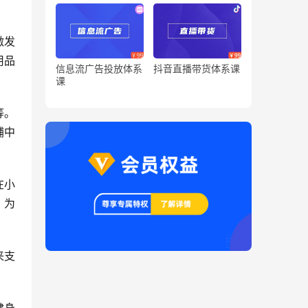
激发
用品
信息流广告投放体系
抖音直播带货体系课
课
等。
铺中
在小
，为
来支