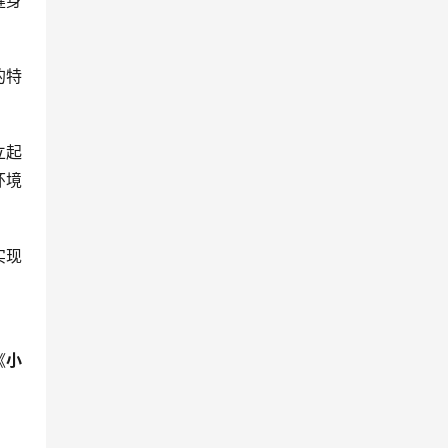
健身
的特
立起
环境
实现
《
小