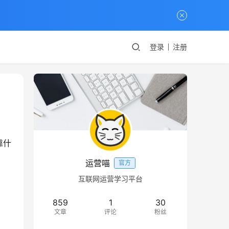
登录
注册
靠什
运营喵
官方
互联网运营学习平台
859
1
30
文章
评论
粉丝