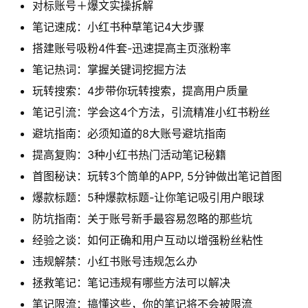
对标账号＋爆文实操拆解
笔记速成：小红书种草笔记4大步骤
搭建账号吸粉4件套-迅速提高主页涨粉率
笔记热词：掌握关键词挖掘方法
玩转搜索：4步带你玩转搜索，提高用户质量
笔记引流：学会这4个方法，引流精准小红书粉丝
避坑指南：必须知道的8大账号避坑指南
提高复购：3种小红书热门活动笔记秘籍
首图秘诀：玩转3个筒单的APP, 5分钟做出笔记首图
爆款标题：5种爆款标题-让你笔记吸引用户眼球
防坑指南：关于账号新手最容易忽略的那些坑
经验之谈：如何正确和用户互动以增强粉丝粘性
违规解禁：小红书账号违规怎么办
拯救笔记：笔记违规有哪些方法可以解决
笔记限流：搞懂这些，你的笔记将不会被限流