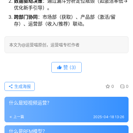
​数据驱动决策​
​：通过漏斗分析定位瓶颈（如激活率低→
优化新手引导）。
​跨部门协同​
​：市场部（获取）、产品部（激活/留
存）、运营部（收入/推荐）联动。
本文为@运营喵原创，运营喵专栏作者
赞
(3)
生成海报
0
0
什么是短视频运营？
上一篇
2025-04-18 13:26
什么是RFM模型？