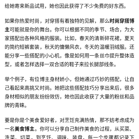
给她寄来新品试用，她也因此获得了不少免费的好东西。
如果你热爱时尚，对穿搭有着独特的见解，那么
时尚穿搭博
主
可能就是你的舞台。你可以根据不同的季节、场合，为大
家搭配出各种风格的服装。比如，春天的清新碎花裙，夏天
的简约短裤套装，秋天的慵懒风衣，冬天的温暖羽绒服。还
能分享一些搭配的小心机，像是如何用一条丝巾提升整体造
型，或者怎样选择一双合适的鞋子来拉长腿部线条。
举个例子，有位博主身材娇小，但她通过巧妙的搭配，让自
己看起来高挑又时尚。她把这些搭配技巧分享出来后，很多
身材相似的朋友纷纷效仿，她也因此收获了大量的粉丝和品
牌的青睐。
要是你是个美食爱好者，对烹饪充满热情，那不妨考虑成为
一名
美食博主
。你可以分享自己制作美食的过程，从买菜、
洗菜、切菜，到烹饪、调味、装盘，每一个步骤都记录下