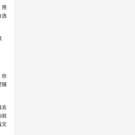
，用
会选
读
，你
逻辑
再去
始就
看文