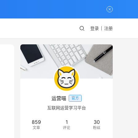
登录
注册
运营喵
官方
互联网运营学习平台
859
1
30
文章
评论
粉丝