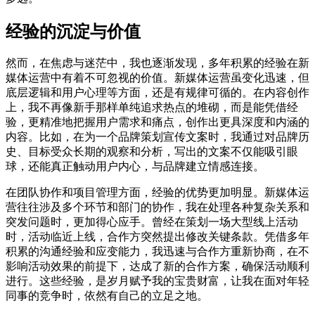
经验的沉淀与价值
然而，在焦虑与迷茫中，我也逐渐发现，多年积累的经验在新
媒体运营中有着不可忽视的价值。新媒体运营虽变化迅速，但
底层逻辑和用户心理等方面，还是有规律可循的。在内容创作
上，我不再像新手那样单纯追求热点的堆砌，而是能凭借经
验，更精准地把握用户需求和痛点，创作出更具深度和内涵的
内容。比如，在为一个品牌策划宣传文案时，我通过对品牌历
史、目标受众长期的观察和分析，写出的文案不仅能吸引眼
球，还能真正触动用户内心，与品牌建立情感连接。
在团队协作和项目管理方面，经验的优势更加明显。新媒体运
营往往涉及多个环节和部门的协作，我在处理各种复杂关系和
突发问题时，更加得心应手。曾经在策划一场大型线上活动
时，活动临近上线，合作方突然提出修改关键条款。凭借多年
积累的沟通经验和应变能力，我迅速与合作方重新协商，在不
影响活动效果的前提下，达成了新的合作方案，确保活动顺利
进行。这些经验，是岁月赋予我的宝贵财富，让我在面对年轻
同事的竞争时，依然有自己的立足之地。