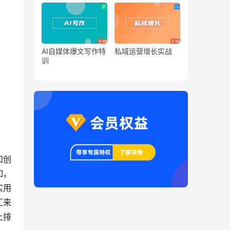
AI自媒体爆文写作特
私域运营增长实战
训
和创
如，
实用
汇来
上排