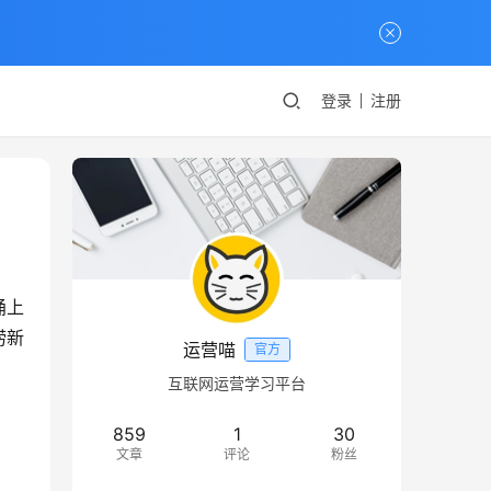
登录
注册
涌上
唠新
运营喵
官方
互联网运营学习平台
859
1
30
文章
评论
粉丝