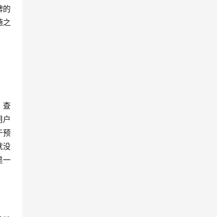
牌的
随之
，查
用户
于预
就没
是一