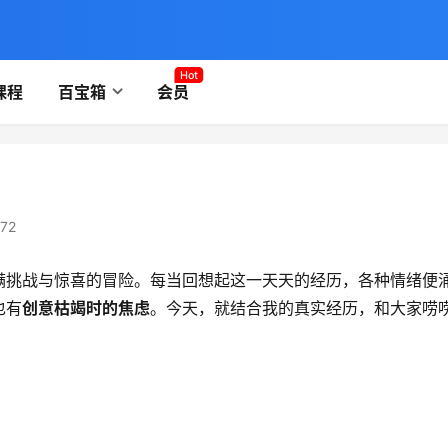
Hot
课程
百宝箱
会员
72
满挑战与惊喜的冒险。每当回想起这一天天的经历，各种情绪便
也有
创意枯竭时的焦虑
。今天，就结合我的真实经历，和大家唠