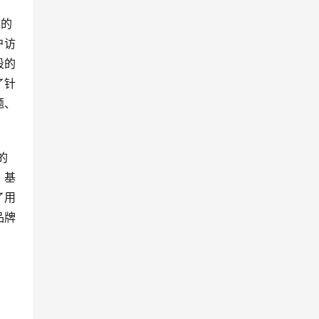
带的
户访
段的
了针
题、
的
。基
了用
品牌