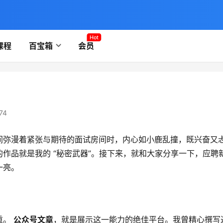
Hot
课程
百宝箱
会员
74
间弥漫着紧张与期待的面试房间时，内心如小鹿乱撞，既兴奋又
作品就是我的 “秘密武器”。接下来，就和大家分享一下，应聘
一亮。
。 
公众号文章
，就是展示这一能力的绝佳平台。我曾精心撰写