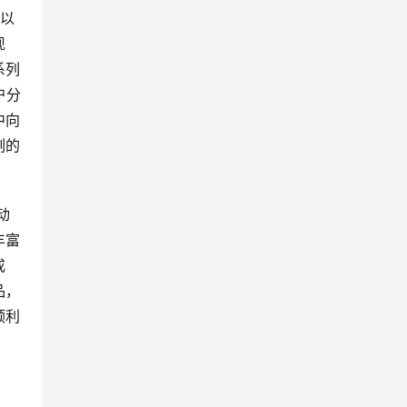
。以
现
系列
户分
中向
刻的
动
丰富
成
品，
顺利