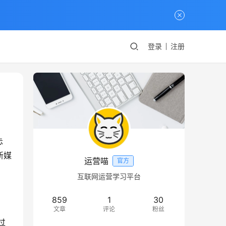
登录
注册
忐
新媒
运营喵
官方
互联网运营学习平台
859
1
30
文章
评论
粉丝
过