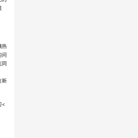
技
满热
的问
志同
在新
习<