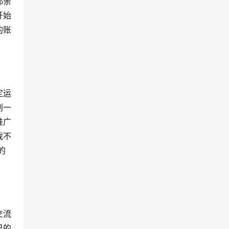
都亲
开始
的账
定运
划一
推广
我不
的
交流
己的