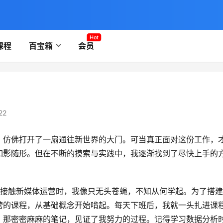
Hot
课程
百宝箱
会员
22
，仿佛打开了一扇通往新世界的大门。可当真正面对这份工作，
如影随形。但在不断的摸索与实践中，我逐渐找到了尽快上手的
。
刚接触新媒体运营时，我像只无头苍蝇，不知从何学起。为了搭
营的课程，从基础概念开始啃起。每天下班后，我就一头扎进课
。那密密麻麻的笔记，见证了我努力的过程。记得学习数据分析