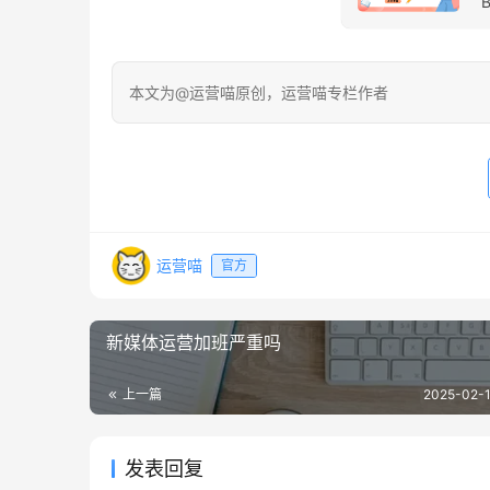
本文为@运营喵原创，运营喵专栏作者
运营喵
官方
新媒体运营加班严重吗
上一篇
2025-02-1
发表回复