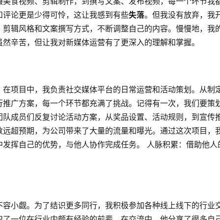
摄美食视频、剪辑制作，到撰写文案、发布视频，每一个环节我
和评论更是少得可怜，这让我感到有些
失落
。但我没有放弃，我
、剪辑风格和文案撰写方式，不断调整自己的内容。慢慢地，我
虽然辛苦，但让我对新媒体运营有了更深入的理解和掌握。
。在项目中，我负责社交媒体平台的日常运营和活动策划。从制
行推广方案，每一个环节都充满了挑战。记得有一次，我们要策
团队成员们反复讨论活动方案，从奖品设置、活动规则，到宣传
数远超预期，为公司带来了大量的流量和曝光。通过这次项目，
中发挥自己的优势，与他人协作完成任务。 人脉积累：借助他人
不容小觑。为了结识更多同行，我积极参加各种线上线下的行业
识了一位在行业内颇有经验的前辈。在交流中，他分享了很多自