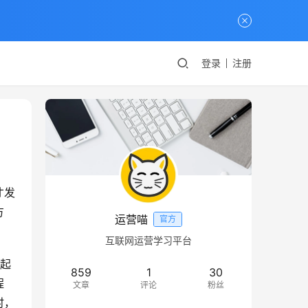
登录
注册
才发
方
运营喵
官方
互联网运营学习平台
建起
859
1
30
程
文章
评论
粉丝
时，