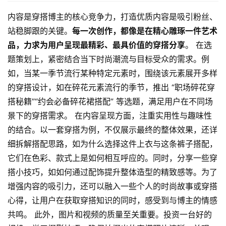
内容是穿搭博主的核心竞争力，打造优质内容是吸引粉丝、
站稳脚跟的关键。
每一次创作，都像是在精心雕琢一件艺术
品，力求为用户呈现最精彩、最具价值的穿搭分享
。 在选
题策划上，紧密结合当下时尚潮流与目标受众的需求。例
如，当某一季节流行某种特定元素时，围绕该元素展开多样
的穿搭设计，如在碎花元素流行的季节，推出 “职场碎花穿
搭秘籍”“约会必备碎花裙搭配” 等选题，满足用户在不同场
景下的穿搭需求。 在内容呈现方面，注重实用性与趣味性
的结合。以一套穿搭为例，不仅展示最终的整体效果，还详
细拆解搭配思路，如为什么选择这件上衣与这条裤子搭配，
它们在色彩、款式上是如何相互呼应的。同时，分享一些穿
搭小技巧，如如何通过配饰提升整体造型的精致感等。为了
增强内容的吸引力，还可以融入一些个人的时尚故事或穿搭
心得，让用户在获取穿搭知识的同时，感受到与博主的情感
共鸣。 此外，图片和视频的质量至关重要。投资一台好的