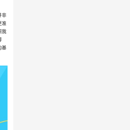
并非
更准
照我
得
的基