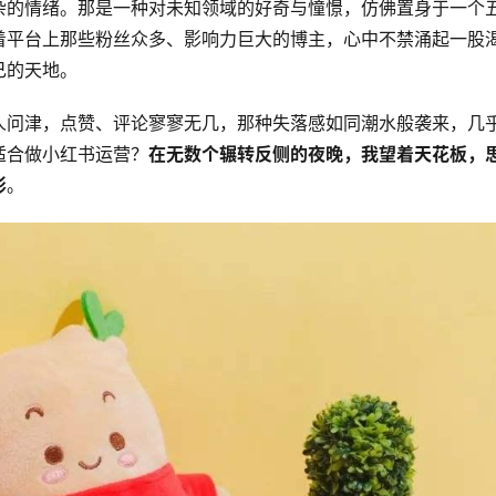
杂的情绪。那是一种对未知领域的好奇与憧憬，仿佛置身于一个
着平台上那些粉丝众多、影响力巨大的博主，心中不禁涌起一股
己的天地。
人问津，点赞、评论寥寥无几，那种失落感如同潮水般袭来，几
适合做小红书运营？
在无数个辗转反侧的夜晚，我望着天花板，
形
。