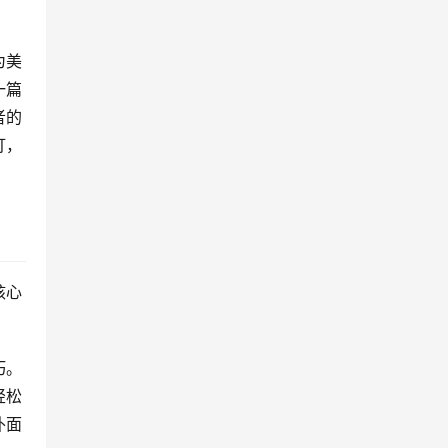
为美
一篇
者的
灯，
核心
巧。
轻松
扑面