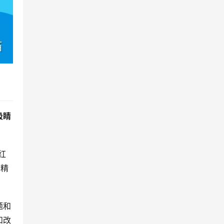
吸睛
红
会精
题和
和改