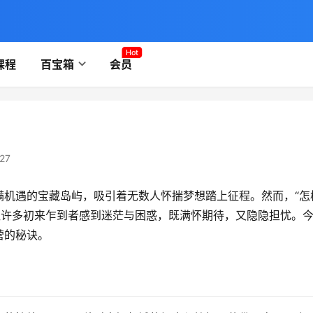
Hot
课程
百宝箱
会员
27
满机遇的宝藏岛屿，吸引着无数人怀揣梦想踏上征程。然而，“怎
让许多初来乍到者感到迷茫与困惑，既满怀期待，又隐隐担忧。
营的秘诀。