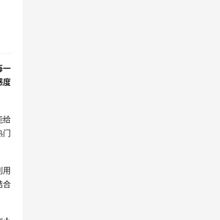
每一
感度
能给
热门
利用
结合