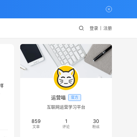
登录
注册
样
今
运营喵
官方
互联网运营学习平台
859
1
30
文章
评论
粉丝