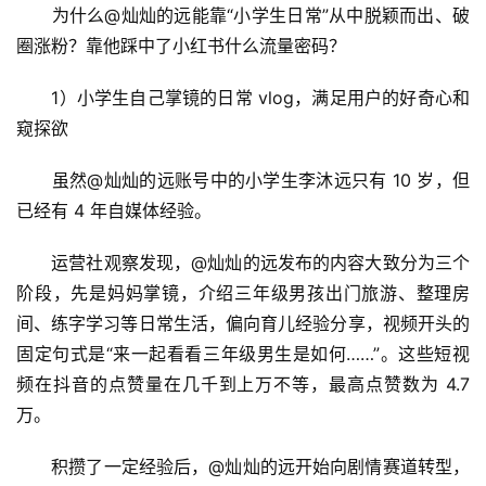
　　为什么@灿灿的远能靠“小学生日常”从中脱颖而出、破
圈涨粉？靠他踩中了小红书什么流量密码？
　　1）小学生自己掌镜的日常 vlog，满足用户的好奇心和
窥探欲
　　虽然@灿灿的远账号中的小学生李沐远只有 10 岁，但
已经有 4 年自媒体经验。
　　运营社观察发现，@灿灿的远发布的内容大致分为三个
阶段，先是妈妈掌镜，介绍三年级男孩出门旅游、整理房
间、练字学习等日常生活，偏向育儿经验分享，视频开头的
固定句式是“来一起看看三年级男生是如何……”。这些短视
频在抖音的点赞量在几千到上万不等，最高点赞数为 4.7 
万。
　　积攒了一定经验后，@灿灿的远开始向剧情赛道转型，