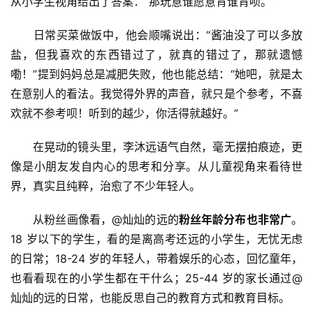
从小学生视角给出了答案：“那玩意谁愿意背谁背呗。”
　　日常买菜做饭中，他会顺嘴说出：“酱油没了可以多放
盐，但我喜欢的东西错过了，就真的错过了，那就遗憾
嘞！”提到妈妈总是减肥失败，他也能总结：“她吧，就是太
在意别人的看法。我觉得外界的声音，就只是个参考，不喜
欢就不参考呗！听到的越少，你活得就越好。”
　　在晃动的镜头里，李沐远语气自然，毫无摆拍痕迹，更
像是小朋友发自内心的思考和分享。从儿童视角来看待世
界，真实且纯粹，治愈了不少年轻人。
　　从粉丝画像看，@灿灿的远的
粉丝年龄分布也非常广
。
18 岁以下的学生，看的是离高考还远的小学生，无忧无虑
的日常；18-24 岁的年轻人，带着娱乐的心态，回忆童年，
也看看现在的小学生都在干什么；25-44 岁的家长通过@
灿灿的远的日常，也能反思自己的教育方式和教育目标。