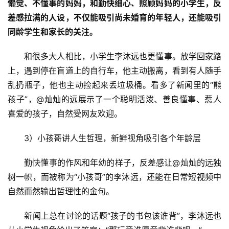
懒觉、不懂事的妈妈，和勤快细心、照顾妈妈的小学生，反
差感拉满的人设，不仅能吸引尚未婚育的年轻人，还能吸引
同龄学生和家长的关注。
　　和很多大人相比，小学生李沐远也更懂事。放学回家路
上，遇到停在盲道上的自行车，他主动搬离，看到有人随手
乱扔瓶子，他也主动捡起来丢垃圾桶。看多了新闻里的“熊
孩子”，@灿灿的远展示了一个聪明活泼、善良懂事、惹人
喜爱的孩子，自然受网友欢迎。
　　3）小孩哥讲人生哲理，新鲜视角吸引各个年龄层
　　勤快懂事的作风和年幼的样子，反差感让@灿灿的远独
树一帜，而被称为“小孩哥”的李沐远，还能在日常短视频中
自然而然输出哲理性的金句。
　　新闻上总在讨论的话题“孩子的书包该谁背”，李沐远也