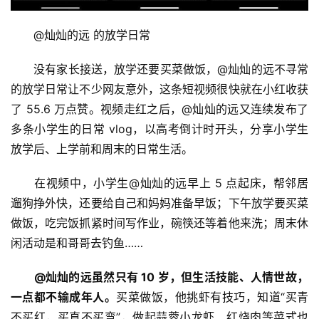
　　@灿灿的远 的放学日常
　　没有家长接送，放学还要买菜做饭，@灿灿的远不寻常
的放学日常让不少网友意外，这条短视频很快就在小红收获
了 55.6 万点赞。视频走红之后，@灿灿的远又连续发布了
多条小学生的日常 vlog，以高考倒计时开头，分享小学生
放学后、上学前和周末的日常生活。
　　在视频中，小学生@灿灿的远早上 5 点起床，帮邻居
遛狗挣外快，还要给自己和妈妈准备早饭；下午放学要买菜
做饭，吃完饭抓紧时间写作业，碗筷还等着他来洗；周末休
闲活动是和哥哥去钓鱼……
@灿灿的远虽然只有 10 岁，但生活技能、人情世故，
一点都不输成年人。
买菜做饭，他挑虾有技巧，知道“买青
不买红，买直不买弯”，做起蒜蓉小龙虾、红烧肉等菜式也