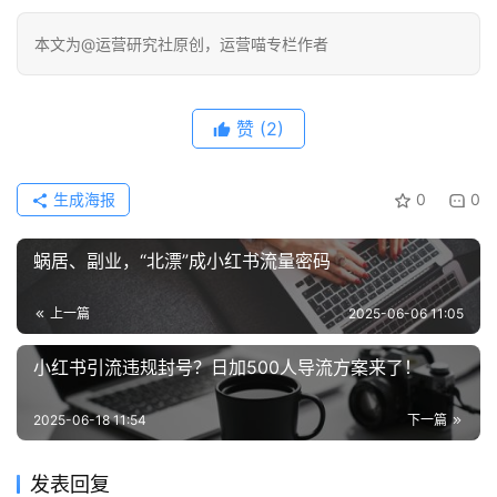
本文为@运营研究社原创，运营喵专栏作者
赞
(2)
生成海报
0
0
蜗居、副业，“北漂”成小红书流量密码
上一篇
2025-06-06 11:05
小红书引流违规封号？日加500人导流方案来了！
2025-06-18 11:54
下一篇
发表回复