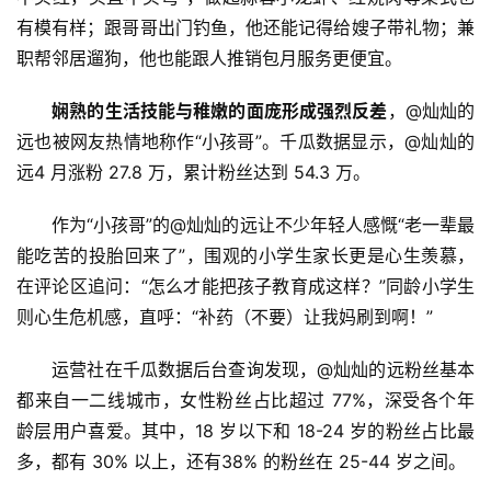
有模有样；跟哥哥出门钓鱼，他还能记得给嫂子带礼物；兼
职帮邻居遛狗，他也能跟人推销包月服务更便宜。
娴熟的生活技能与稚嫩的面庞形成强烈反差
，@灿灿的
远也被网友热情地称作“小孩哥”。千瓜数据显示，@灿灿的
远4 月涨粉 27.8 万，累计粉丝达到 54.3 万。
　　作为“小孩哥”的@灿灿的远让不少年轻人感慨“老一辈最
能吃苦的投胎回来了”，围观的小学生家长更是心生羡慕，
在评论区追问：“怎么才能把孩子教育成这样？”同龄小学生
则心生危机感，直呼：“补药（不要）让我妈刷到啊！”
　　运营社在千瓜数据后台查询发现，@灿灿的远粉丝基本
都来自一二线城市，女性粉丝占比超过 77%，深受各个年
龄层用户喜爱。其中，18 岁以下和 18-24 岁的粉丝占比最
多，都有 30% 以上，还有38% 的粉丝在 25-44 岁之间。