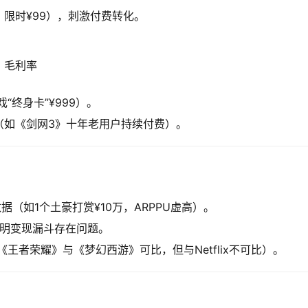
9，限时¥99），刺激付费转化。
× 毛利率
“终身卡”¥999）。
（如《剑网3》十年老用户持续付费）。
据（如1个土豪打赏¥10万，ARPPU虚高）。
，说明变现漏斗存在问题。
如《王者荣耀》与《梦幻西游》可比，但与Netflix不可比）。