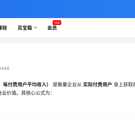
Hot
课程
百宝箱
会员
0449
 User，每付费用户平均收入）​
​ 是衡量企业从 ​
​实际付费用户​
​ 身上获取
商业价值。其核心公式为：