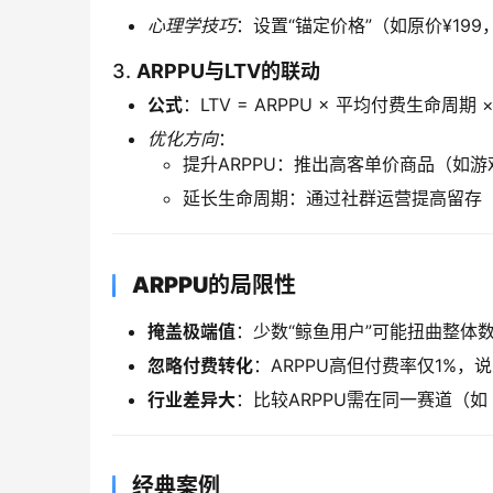
心理学技巧
：设置“锚定价格”（如原价¥19
3. ​
​ARPPU与LTV的联动​
​公式​
​：LTV = ARPPU × 平均付费生命周期 
优化方向
：
提升ARPPU：推出高客单价商品（如游戏
延长生命周期：通过社群运营提高留存
​ARPPU的局限性​
​掩盖极端值​
​：少数“鲸鱼用户”可能扭曲整体数
​忽略付费转化​
​：ARPPU高但付费率仅1%
​行业差异大​
​：比较ARPPU需在同一赛道（
​经典案例​