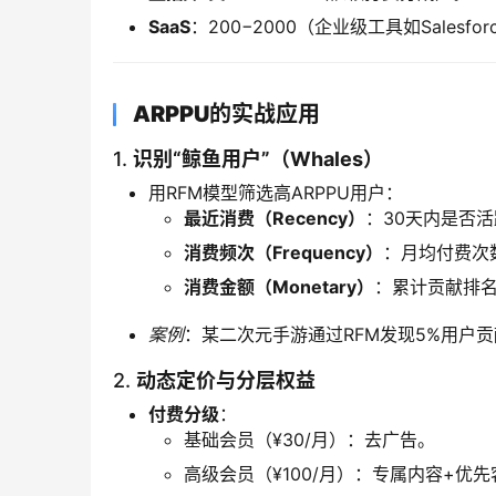
​SaaS​
​：
200
−
2000（企业级工具如Salesfor
​ARPPU的实战应用​
1. ​
​识别“鲸鱼用户”（Whales）​
用RFM模型筛选高ARPPU用户：
​最近消费（Recency）​
​：30天内是否
​消费频次（Frequency）​
​：月均付费次
​消费金额（Monetary）​
​：累计贡献排名
案例
：某二次元手游通过RFM发现5%用户贡献
2. ​
​动态定价与分层权益​
​付费分级​
​：
基础会员（¥30/月）：去广告。
高级会员（¥100/月）：专属内容+优