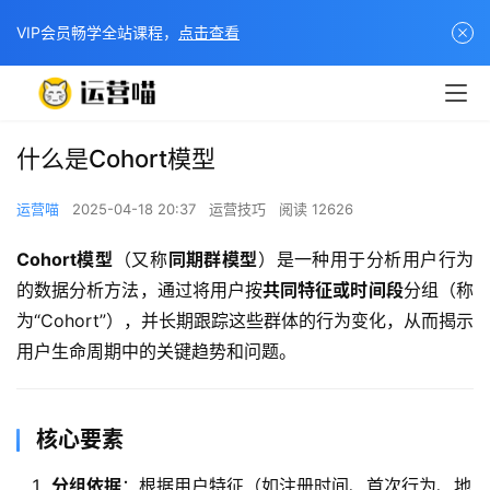
VIP会员畅学全站课程，
点击查看
什么是Cohort模型
运营喵
2025-04-18 20:37
运营技巧
阅读 12626
​Cohort模型​
​（又称​
​同期群模型​
​）是一种用于分析用户行为
的数据分析方法，通过将用户按​
​共同特征或时间段​
​分组（称
为“Cohort”），并长期跟踪这些群体的行为变化，从而揭示
用户生命周期中的关键趋势和问题。
​核心要素​
​分组依据​
​：根据用户特征（如注册时间、首次行为、地