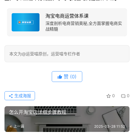
淘宝电商运营体系课
深度剖析电商营销奥秘,全方面掌握电商实
战精髓
本文为@运营喵原创，运营喵专栏作者
赞
(0)
生成海报
0
0
怎么开淘宝店详细步骤教程
上一篇
2025-03-28 11:52