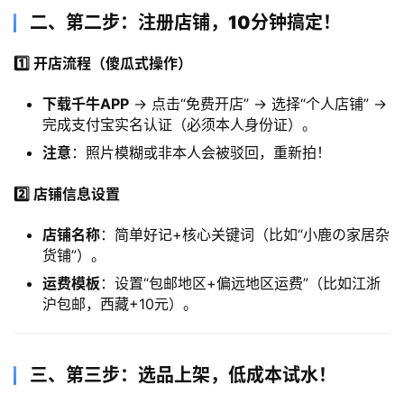
​二、第二步：注册店铺，10分钟搞定！​
1️⃣ 开店流程（傻瓜式操作）​
下载千牛APP
→ 点击“免费开店” → 选择“个人店铺” →
完成支付宝实名认证（必须本人身份证）。
注意
：照片模糊或非本人会被驳回，重新拍！
2️⃣ 店铺信息设置
店铺名称
：简单好记+核心关键词（比如“小鹿の家居杂
货铺”）。
运费模板
：设置“包邮地区+偏远地区运费”（比如江浙
沪包邮，西藏+10元）。
​三、第三步：选品上架，低成本试水！​