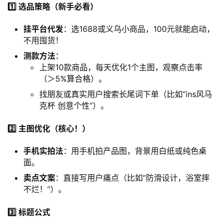
1️⃣ 选品策略（新手必看）​
挂平台代发
：选1688或义乌小商品，100元就能启动，
不用囤货！
测款方法
：
上架10款商品，每天优化1个主图，观察点击率
（＞5%算合格）。
找朋友或真实用户搜索长尾词下单（比如“ins风马
克杯 创意个性”）。
2️⃣ 主图优化（核心！）​
手机实拍法
：用手机拍产品图，背景用白纸或纯色桌
面。
卖点文案
：直接写用户痛点（比如“防滑设计，浴室摔
不烂！”）。
3️⃣ 标题公式