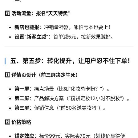
3️⃣ 活动流量：报名“天天特卖”​
新店也能报
：冲销量神器，哪怕亏本也要上！
设置“新客立减”​
：首单减5元，拉新效果贼好。
​五、第五步：转化提升，让用户忍不住下单！​
1️⃣ 详情页设计（前三屏决定生死）​
第一屏
：痛点场景（比如“化妆总卡粉？”）。
第二屏
：产品解决方案（“粉饼定妆12小时不脱妆”）。
第三屏
：促销信息（“前50名送美妆蛋”）。
2️⃣ 价格策略
锚定效应
：标价99元，实际卖79元（划线价显得便