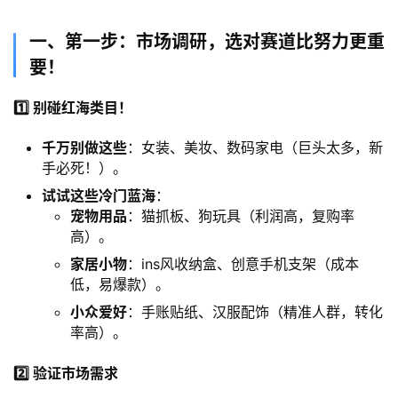
​一、第一步：市场调研，选对赛道比努力更重
要！​
1️⃣ 别碰红海类目！​
千万别做这些
：女装、美妆、数码家电（巨头太多，新
手必死！）。
试试这些冷门蓝海
：
宠物用品
：猫抓板、狗玩具（利润高，复购率
高）。
家居小物
：ins风收纳盒、创意手机支架（成本
低，易爆款）。
小众爱好
：手账贴纸、汉服配饰（精准人群，转化
率高）。
2️⃣ 验证市场需求