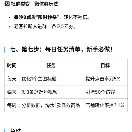
2️⃣ 社群裂变：微信群玩法
每晚8点发“限时秒杀”​
：转化率翻倍。
老客拉新人进群
：各送5元券。
​七、第七步：每日任务清单，新手必做！​
​时间
​任务
​目标
​每天
优化1个主图标题
提升点击率到5%
​每天
发3条逛逛短视频
引流50个访客
​每周
分析数据，淘汰1款低效商品
店铺转化率提升1%
​总结