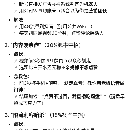
✅ 新号直接发广告→被系统判定为
机器人
✅ 用公司WiFi切账号→抖音以为你是
营销团伙
解法
：
✅ 用4G流量刷抖音（别用公共WiFi！）
✅ 每天刷同城视频30分钟，点赞评论装活人
2. ​
​“内容废柴症”​
​（30%概率中招）
症状
：
✅ 视频前3秒像PPT翻页→观众秒划走
✅ 选题比白开水还无聊→
亲妈都不想点赞
急救包
：
✅ 前3秒摔手机+咆哮：“
划走血亏！教你用老板语音做
闹钟！​
”
✅ 结尾加戏：“
点赞不过百，我直播吃键盘！​
”（键盘早
换成巧克力了）
3. ​
​“限流刺客暗杀”​
​（15%概率中招）
症状
：