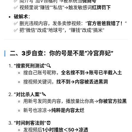
✅ 简介写“加V领福利”→被系统当
微商号
✅ 视频里说“赚钱”“私信”→触发敏感词
红牌罚下
破解术
：
✅ 删光违规内容，发条卖惨视频：“
官方爸爸我错了！​
”
✅ 把“微信”改成“地球号”，“赚钱”改成“搞米”
二、
3步自查：你的号是不是“冷宫弃妃”​
​“搜索死刑测试”🔍
搜自己账号昵称，​
全名搜不到→账号已半截入土
搜视频关键词，​
找不到→内容被丢进黑洞
​“对比杀人案”🔪
用新号发同类内容，播放量比你高→
你被官方拉黑
新号也凉凉→
纯粹是内容太烂
​“时间刺客法则”⏰
发视频后
1小时播放＜50→凉透