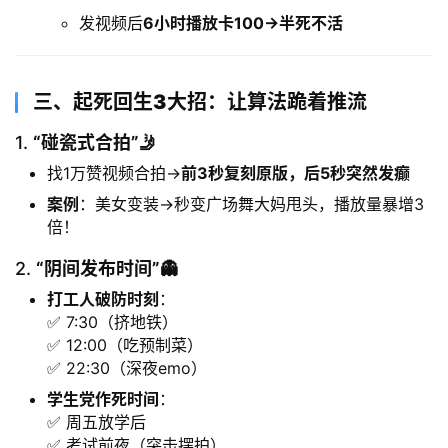
发视频后
6小时播放卡100→半死不活
三、
起死回生3大招：让算法跪着推流
1. ​
​“碰瓷式合拍”🤳
找1万赞视频合拍→
前3秒复刻原版，后5秒突然发癫
案例
：美女变装→秒变广场舞大妈甩头，播放量暴增3
倍！
2. ​
​“阴间发布时间”👻
打工人破防时刻
：
✅ 7:30（挤地铁）
✅ 12:00（吃预制菜）
✅ 22:30（深夜emo）
学生党作死时间
：
✅ 周五放学后
✅ 考试前夜（突击摆拍）