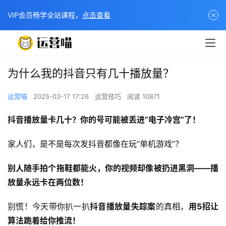
VIP会员畅学全站课程，
点击查看
为什么我的抖音只有几十播放量？
运营喵
2025-03-17 17:26
运营技巧
阅读 10871
抖音播放量卡几十？你的号可能被丢进“电子冷宫”了！​
家人们，是不是每次发抖音都像在玩“单机游戏”？
别人随手拍个拖鞋都能火，你的视频却像被扔进黑洞——播
放量永远卡在两位数！​
别慌！今天带你扒一扒
抖音播放量失踪案
的真相，​
用5招让
算法跪着给你推流！​