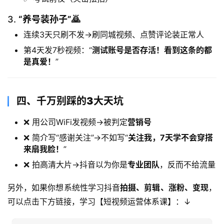
3. ​
​“养号装孙子”🙇
连续3天只刷不发→刷同城视频、点赞评论装正常人
第4天发7秒视频：“
测试账号是否存活！看到这条的都
是真爱！​
”
四、
千万别踩的3大天坑
❌ 用公司WiFi发视频→被判定
营销号
❌ 简介写“感谢关注”→不如写“
关注我，7天学不会穿搭
来扇我脸！​
”
❌ 拍高清大片→抖音以为你是
专业团队
，反而不给流量
另外，如果你想系统性学习抖音
拍摄、剪辑、涨粉、变现
，
可以点击下方链接，学习【短视频运营体系课】：↓