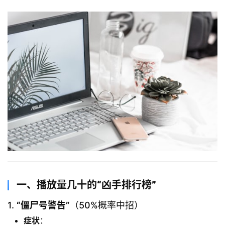
一、
播放量几十的“凶手排行榜”​
1. ​
​“僵尸号警告”​
​（50%概率中招）
症状
：