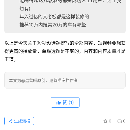
能喝得起这几款酒的都是成功人士(用户：这个我
也有)
年入过亿的大老板都是这样装修的
推荐10万内媲美20万的车有哪些
以上是今天关于短视频选题撰写的全部内容，短视频要想获
得更高的播放量，单靠选题是不够的，内容和内容质量才是
王道。
本文为@运营喵原创，运营喵专栏作者
赞
(1)
生成海报
0
0