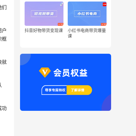
他们
用户
抖音好物带货变现课
小红书电商带货爆量
课
识框
快就
认
成功