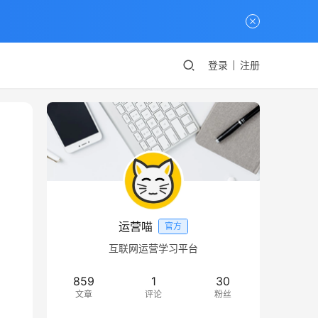
登录
注册
运营喵
官方
互联网运营学习平台
859
1
30
文章
评论
粉丝