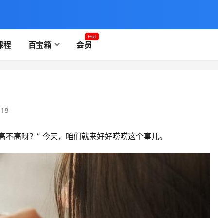
Hot
课程
百宝箱
会员
18
高不高呀？” 今天，咱们就来好好唠唠这个事儿。