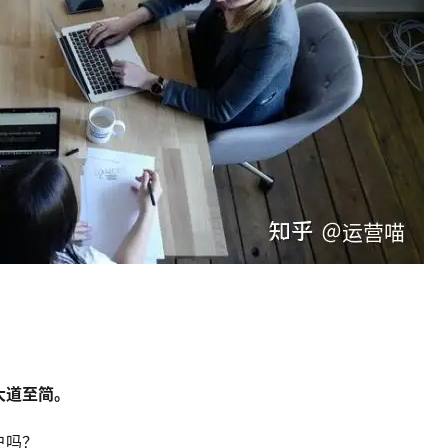
。
大道至简。
户吗？