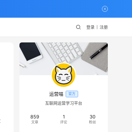
登录
注册
运营喵
官方
互联网运营学习平台
859
1
30
没
文章
评论
粉丝