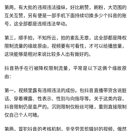
第两，有大批的违规违法操纵，好比刷赞，刷粉，大范围的
互关互赞，另有便是一部手机下面持续切换多少个抖音的账
号，这全部都是违规违法举动。
第三，顺手拍，不知所云，拍的紊乱无章，这全部都是降权
限制流量的缘故原由，视频要有可看性，才可以给播放量，
这块能够是相对来说比较多人出有做好的。
抖音熟手在行被降权限制流量，平常是以下这俩个缘故原
由：
第一，视频里露有违规违法的成份。包抖音直播带货含说脏
话、穿着裸露、性表示、性别与向指导等。关于这类内容，
抖音限制仍是蛮严的。沉则限制仅粉丝可睹，重则直接限制
仅自己个人可睹。
第两，冒犯抖音的考核机制，辛辛劳苦剪辑好的视频，俄然