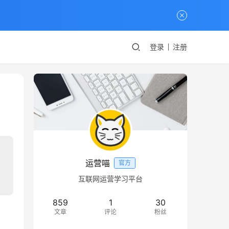
登录
注册
运营喵
官方
互联网运营学习平台
859
1
30
文章
评论
粉丝