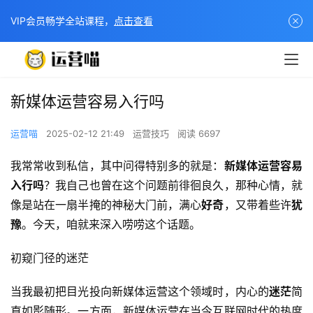
VIP会员畅学全站课程，
点击查看
新媒体运营容易入行吗
运营喵
2025-02-12 21:49
运营技巧
阅读 6697
我常常收到私信，其中问得特别多的就是：
新媒体运营容易
入行吗
？我自己也曾在这个问题前徘徊良久，那种心情，就
像是站在一扇半掩的神秘大门前，满心
好奇
，又带着些许
犹
豫
。今天，咱就来深入唠唠这个话题。
初窥门径的迷茫
当我最初把目光投向新媒体运营这个领域时，内心的
迷茫
简
直如影随形。一方面，新媒体运营在当今互联网时代的热度