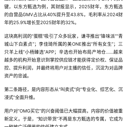
键，以东方甄选为例，其财报显示，2025财年，东方甄选
的自营品GMV占比从40%提升至43.8%，毛利率从2024财
年的25.9%增长至2025财年的32%。
这块高利润的“蛋糕”吸引了众多玩家，谦寻推出“锋味派”“青
城山下白素贞”；李佳琦所属的美ONE推出“所有女生”；三
只羊上线“小杨臻选”APP；辛选也开始布局产地仓……越来
越多的机构开始意识到掌控供应链才能获得定价权、保证品
控、提升利润，并最终将用户对主播的信任，沉淀为对品牌
资产的忠诚。
第二条路径，是内容形态从“叫卖式”向“专业化、综艺化、沉
浸式”全面升维。
用户对“OMG买它”的兴奋阈值已大幅提高，内容的价值被重
新定义。于是，“知识带货”不再是东方甄选的专属，它成为
一种被广泛借鉴的信任建立方式。