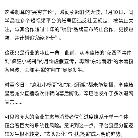
这番刺耳的“哭穷言论”，瞬间引起轩然大波，1月10日，闫
学晶在多个短视频平台的账号因违反社区规定，被禁止关
注，与其合作超过十年的“统厨”品牌宣布终止合作、更换包
装，并计划追究经济责任。
这还只是行业的冰山一角，此前，从李佳琦的“花西子事件”
到“疯狂小杨哥”的月饼虚假宣传，再到“东北雨姐”的木薯粉
条风波，头部主播的“翻车”屡屡发生。
时至今日，“疯狂小杨哥”和“东北雨姐”都未能复播，李佳琦
显著减少直播场次并转向幕后孵化，辛巴也发布了多次退网
宣言……
可见将庞大的商业生态与消费者信任过度维系于单一个体，
蕴含着巨大的系统性风险。意识到这一点，平台流量分配逻
辑发生根本转变，“去头部化”与“扶店播”成为明确趋势。