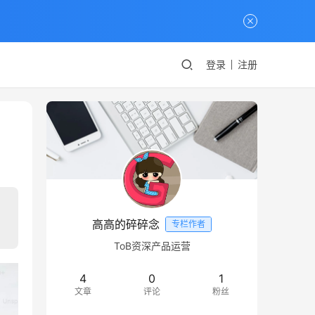
登录
注册
高高的碎碎念
专栏作者
ToB资深产品运营
4
0
1
文章
评论
粉丝