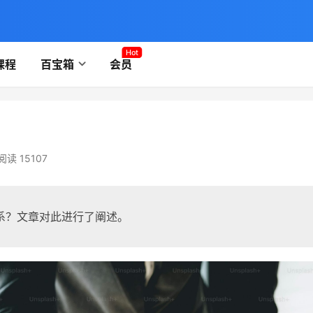
Hot
课程
百宝箱
会员
阅读 15107
系？文章对此进行了阐述。