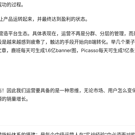
成功的过程。
式让产品运转起来，并最终达到盈利的状态。
，营造平台生态。具体表现在，运营不再是分群、分层的管理，而
段是越来越感到疲惫了，触达的手段开始向B端转化。举几个栗
篇文章，鹿班每天可生成1.6亿banner图，Picasso每天可生成1亿
态！因此我们运营要具备的是一种思维，无论市场、用户怎么变
源的销量增长。
指标体系的搭建：是每个中级运营人在“实战经验”中必须面对