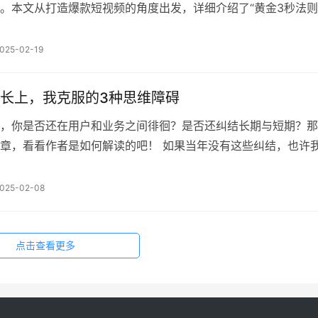
。本文从打造爆款短视频的角度出发，详细介绍了“黄金3秒法则
辑，供大家学习参考。 开场白不想写了，直接上可能对你有用
 竞品爆款短视频拆解的底层逻辑也是差不多，去分析别人视频
025-02-19
结尾做对了什么？ 一、开头：黄金3S法，设置悬念，激发好奇
长上，我克服的3种思维障碍
，你是否还在用户和业务之间徘徊？是否还纠结长期与短期？那
章，看看作者是如何解读的吧！ 如果当年没有这些纠结，也许
快了！ 之所以有这么个感慨，是因为我发现在成长路上，有这
我困住了。是它们的存在，导致我在做运营时不断纠结与内耗，
025-02-08
不定。 现在我已经过了这个阶段，所以想把它分享出来，希望
。 …
点击查看更多