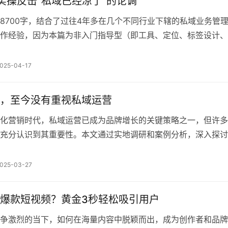
实操反击“私域已经凉了”的论调
8700字，结合了过往4年多在几个不同行业下辖的私域业务管
作经验，因为本篇为非入门指导型（即工具、定位、标签设计、
营节奏、数据分析、运营工作流......），而是从品牌+用户的全
行私域运营，所以更适合有一定私域实操经验的人阅读。 01·私
025-04-17
家做得都很差，也很焦虑。但私域没凉，从“真见顶”到“真突破…
，至今没有重视私域运营
化营销时代，私域运营已成为品牌增长的关键策略之一，但许多
充分认识到其重要性。本文通过实地调研和案例分析，深入探讨
核心价值和实施策略。 2023年以来，我减少了去北上广深杭出
多是去到山东、云贵川渝等地。 2024年，我还花3个多月从重
025-03-27
湖北、河南、河北、山东、江苏、江西、安徽、湖南、贵州、四
…
爆款短视频？黄金3秒轻松吸引用户
争激烈的当下，如何在海量内容中脱颖而出，成为创作者和品牌