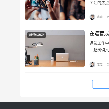
关注的焦点
其背后的逻
视频技巧。
志忠
2
头，中间，
黄金3秒…
在运营成
新媒体运营
运营工作中
一起阅读文
能成长得更
个思维曾把
志忠
2
决策时摇摆
你们避避坑