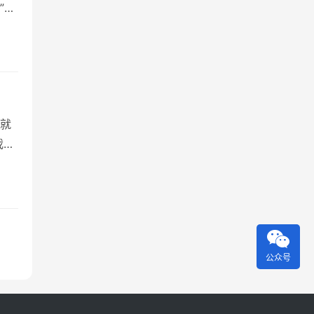
”及
的短
的开
心
就
我就
么几
在
能给
公众号