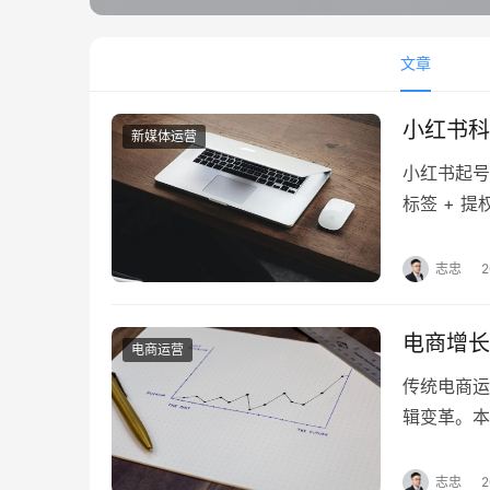
文章
小红书科
新媒体运营
小红书起号
标签 + 
文深度解析
你避开转型
志忠
2
是：“在小
我想以运…
电商增长
电商运营
传统电商运
辑变革。本
ACRE+
径——当链
志忠
2