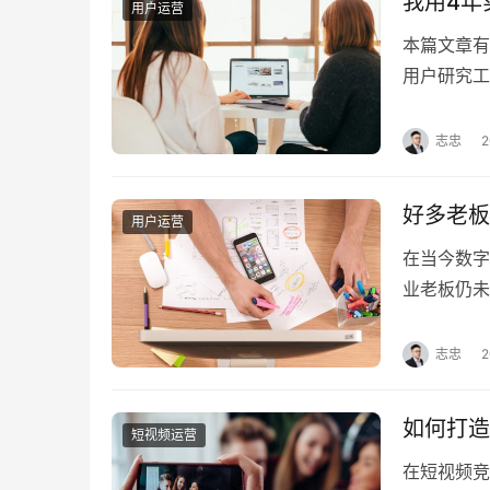
我用4年
用户运营
本篇文章有
用户研究工
层管理、运
角看如何进
志忠
2
状 虽然大
好多老板
用户运营
在当今数字
业老板仍未
私域运营的
的频次，更
志忠
2
驾出发，往
等城市绕了
如何打造
短视频运营
在短视频竞