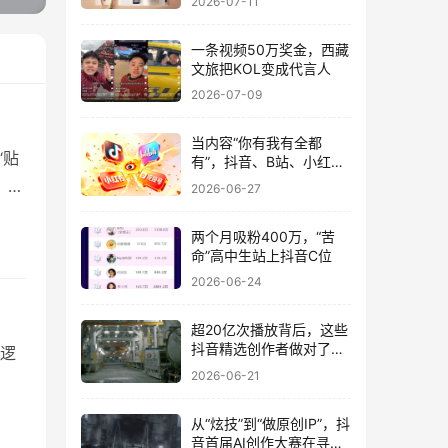
2026-07-11
一条视频50万奖金，西藏
文旅把KOL变成代言人
2026-07-09
当内容“你有我有全都
‘贴
有”，抖音、B站、小红书
们还有差异吗？
。本
2026-06-27
助
两个月吸粉400万，“苦
题
命”高中生站上抖音C位
天，
2026-06-24
超20亿次播放背后，这些
抖音精选创作者做对了什
逻
么？
2026-06-21
局路
从“炫技”到“做原创IP”，抖
的
音首届AI创作大赛在寻找