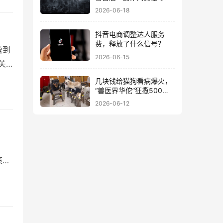
谁？
历电
2026-06-18
抖音电商调整达人服务
费，释放了什么信号？
营到
2026-06-15
关
发，
几块钱给猫狗看病爆火，
“兽医界华佗”狂揽500万
略与
粉丝
2026-06-12
的
策
带
的转
高