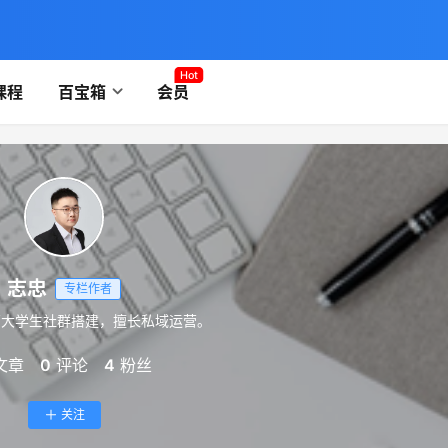
Hot
课程
百宝箱
会员
志忠
专栏作者
万大学生社群搭建，擅长私域运营。
文章
0
评论
4
粉丝
关注