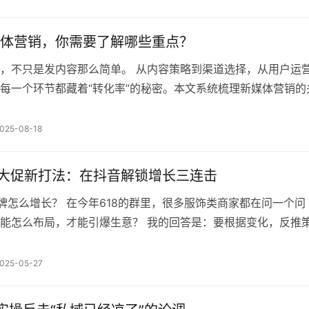
。 我宁愿跑外卖，也不要再干传统电商了…… 这是在以前，经
体营销，你需要了解哪些重点？
，不只是发内容那么简单。 从内容策略到渠道选择，从用户运
每一个环节都藏着“转化率”的秘密。本文系统梳理新媒体营销的
你少走弯路、精准发力。 最近，有一些客户来找我们做媒介分
的时候，常常自己也不是很明确目标。 然而，新媒体的运营策
025-08-18
万化的，搞错目标和关注点，往往会“多走弯路”，造成市场预算
…
饰大促新打法：在抖音解锁增长三连击
品牌怎么增长？ 在今年618的群里，很多服饰类商家都在问一个问
能怎么布局，才能引爆生意？ 我的回答是：要根据变化，反推
场变量里寻找机会点。 01 行业趋势抖音上充满活力的生活方式
潮 这两年通过观察服饰类消费者的心态，我发现了一个有意思
025-05-27
的消费者关注「质价比」更多，整个服饰消费市场呈现出一个「
…