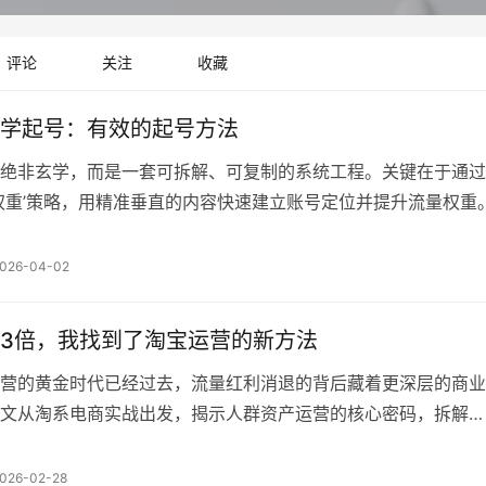
评论
关注
收藏
学起号：有效的起号方法
绝非玄学，而是一套可拆解、可复制的系统工程。关键在于通过
提权重’策略，用精准垂直的内容快速建立账号定位并提升流量权重
账号标签与权重的底层逻辑，并分享三种实战验证的起号路径，
阵痛，实现增长正循环。 做小红书久了，经常被问到的一个问
026-04-02
红书起号，到底有没有科学的方法论？还是说，全凭运气？” 今
3倍，我找到了淘宝运营的新方法
营的黄金时代已经过去，流量红利消退的背后藏着更深层的商业
文从淘系电商实战出发，揭示人群资产运营的核心密码，拆解
S新型漏斗模型如何突破‘三板斧’困局，并给出守正出奇的AI时代破
接权重让位于人群资产，运营的逻辑正经历从‘做数据’到‘做关系’
026-02-28