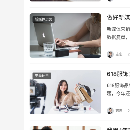
根本性重构
商高…
做好新媒
新媒体运营
新媒体营销
数据复盘，
键要点，帮
在描述需求
志忠
2
玩法是千变
浪费。 由
618服
电商运营
618服饰
题，今年还
略，要在市
动了消费热
志忠
2
变：前几年
质平价」的