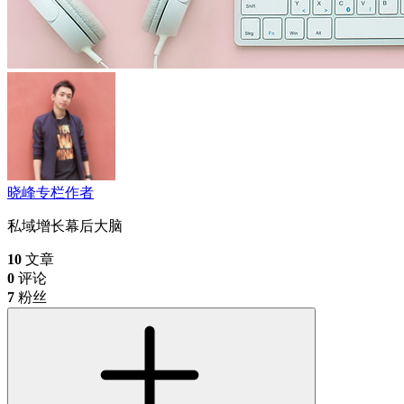
晓峰
专栏作者
私域增长幕后大脑
10
文章
0
评论
7
粉丝