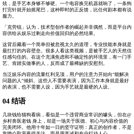
炫，是手艺本身够不够硬。一个电容换完机器就响了，一条狗
打完针就开始摇尾巴，这种即时的正反馈，比任何剧本都有说
服力。
「克劳锐」认为，技术型创作者的崛起并非偶然，而是平台内
容供给从娱乐过剩走向价值回归的必然结果。
这背后藏着一个简单但被忽视太久的道理，专业技能本身就是
最扛打的内容壁垒。很多人看这类视频，是被手艺人的天然信
任感勾住的。在这个充满焦虑和不确定性的环境里，有一门手
艺、肯踏实做事的人，反而成了最稀缺的安慰剂。
当泛娱乐内容的流量红利见顶，用户的注意力开始向“能解决
问题的人”倾斜。这些人不需要表演，因为工作本身就是最好
的表演，也不需要人设，因为手艺就是最硬的人设。
04 结语
几块钱给猫狗看病，看似是一个违背商业常识的噱头，但在@
乡村兽医老钱 身上，却是一场关于医德、初心与内容价值的
完美闭环。他用十年如一日的坚守证明：真正的创作者，不是
靠哗众取宠赢得关注，而是用真诚和专业打动人心。