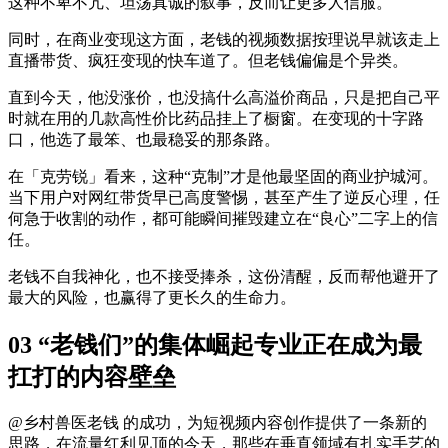
这种不卑不亢、坦荡真诚的叙事，反而让更多人信服。
同时，在商业变现这方面，老钱的视频数据按理说早就该走上
直播带货、疯狂变现的快车道了。但老钱偏偏是个异类。
直到今天，他没涨价，也没搞什么高溢价商品，只是把自己平
时就在用的几款高性价比药品挂上了橱窗。在变现的十字路
口，他选了最笨、也最稳妥的那条路。
在「克劳锐」看来，这种“克制”才是他最坚固的商业护城河。
当下用户对网红带货早已高度警惕，甚至产生了逆反心理，任
何急于收割的动作，都可能瞬间摧毁建立在“良心”二字上的信
任。
老钱不自我神化，也不接受捧杀，这份清醒，反而帮他避开了
最大的风险，也赢得了更长久的生命力。
03 “老钱们”的集体崛起专业正在成为最
扛打的内容壁垒
@乡村兽医老钱 的成功，为短视频内容创作提供了一条新的
思路，在流量红利见顶的今天，那些在垂直领域有扎实手艺的