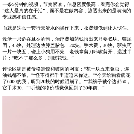
一条5分钟的视频，节奏紧凑，信息密度很高，看完你会觉得
“这人是真的在干活”，而不是在做内容，渗透出来的是满满的
专业感和信任感。
而就是这么一套行云流水的操作下来，收费却低到让人愣住。
救活一只危在旦夕的狗，治疗费加药钱报出来只要45块。猫尿
闭，45块。处理边牧膝盖脓包，20块。手术费，30块。驱虫药
一片一块五，碰上小狗用不完，老钱拿剪刀咔嚓剪开，递过半
片：“吃不了那么多，别瞎花钱。”
评论区满是被价格震惊和破防的网友：“花一块五来驱虫，连
油钱都不够。”“怪不得都千里迢迢来你这。”“今天给狗看病花
了6000的我，听到20块的时候泪崩了。”“我裤子裁个边都60，
它手术30。”“听他的物价感觉像回到了30年前。”