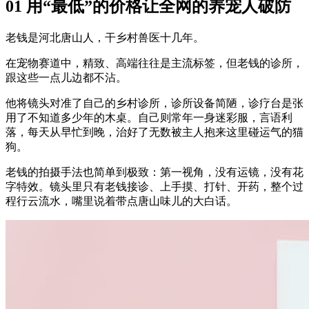
01 用“最低”的价格让全网的养宠人破防
老钱是河北唐山人，干乡村兽医十几年。
在宠物赛道中，精致、高端往往是主流标签，但老钱的诊所，
跟这些一点儿边都不沾。
他将镜头对准了自己的乡村诊所，诊所设备简陋，诊疗台是张
用了不知道多少年的木桌。自己则常年一身迷彩服，言语利
落，每天从早忙到晚，治好了无数被主人抱来这里碰运气的猫
狗。
老钱的拍摄手法也简单到极致：第一视角，没有运镜，没有花
字特效。镜头里只有老钱接诊、上手摸、打针、开药，整个过
程行云流水，嘴里说着带点唐山味儿的大白话。