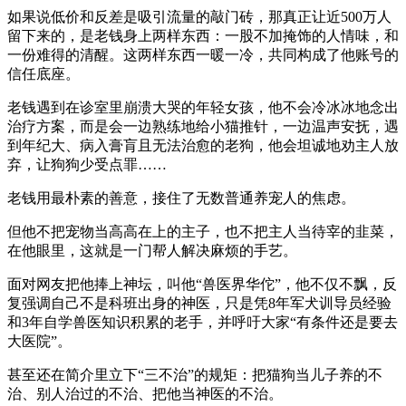
如果说低价和反差是吸引流量的敲门砖，那真正让近500万人
留下来的，是老钱身上两样东西：一股不加掩饰的人情味，和
一份难得的清醒。这两样东西一暖一冷，共同构成了他账号的
信任底座。
老钱遇到在诊室里崩溃大哭的年轻女孩，他不会冷冰冰地念出
治疗方案，而是会一边熟练地给小猫推针，一边温声安抚，遇
到年纪大、病入膏肓且无法治愈的老狗，他会坦诚地劝主人放
弃，让狗狗少受点罪……
老钱用最朴素的善意，接住了无数普通养宠人的焦虑。
但他不把宠物当高高在上的主子，也不把主人当待宰的韭菜，
在他眼里，这就是一门帮人解决麻烦的手艺。
面对网友把他捧上神坛，叫他“兽医界华佗”，他不仅不飘，反
复强调自己不是科班出身的神医，只是凭8年军犬训导员经验
和3年自学兽医知识积累的老手，并呼吁大家“有条件还是要去
大医院”。
甚至还在简介里立下“三不治”的规矩：把猫狗当儿子养的不
治、别人治过的不治、把他当神医的不治。