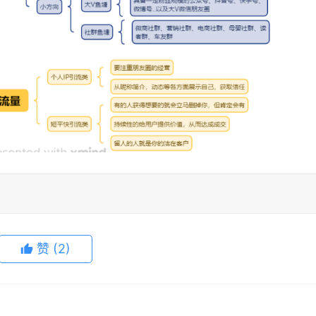
赞
(2)