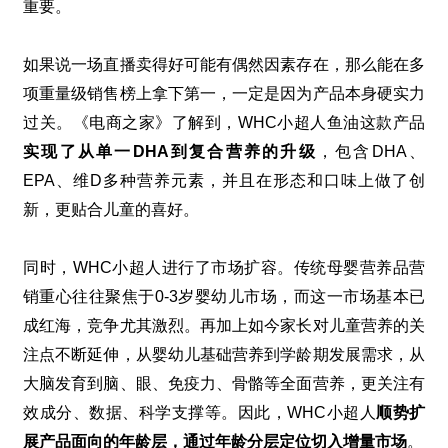
重要。
如果说一场直播卖得好可能有偶然因素存在，那么能在多
项重量级销售榜上拿下第一，一定是因为产品本身硬实力
过关。《电商之家》了解到，
WHC
小超人鱼油这款产品
实现了从单⼀
DHA
到复合营养的升级
，包含
DHA
、
EPA
、维
D
多种营养元素，并且在形态和口味上做了创
新，更贴合儿童的喜好。
同时，
WHC
小超人进行了市场扩容。传统⺟婴营养品营
销重⼼往往聚焦于
0-3
岁婴幼儿市场，而这一市场基本已
成红海，竞争尤其激烈。再加上如今家⻓对儿童营养的关
注点不断延伸，从婴幼⼉基础营养到学龄期发展需求，从
⼤脑发育到脑、眼、免疫⼒、⻣骼等全面营养，更关注有
效成分、数据、科学⽀撑等。因此，
WHC
小超人
顺势扩
展产品面向的年龄层，通过年龄分层定位切⼊增量市场
。