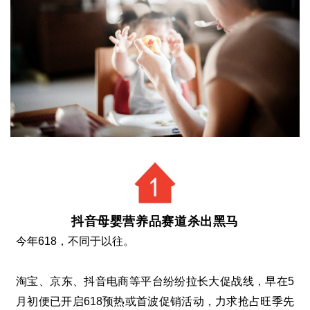
抖音母婴营养品赛道杀出黑马
今年
618
，不同于以往。
淘宝、京东、抖音电商等平台纷纷拉长大促战线，早在
5
月初便已开启
618
预热或首波促销活动，力求抢占旺季先