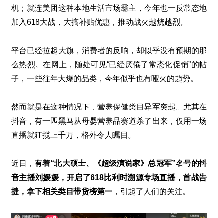
机；就连美团这种本地生活市场霸主，今年也一反常态地
加入
618
大战，大搞补贴优惠，推动战火越烧越烈。
平台已经拉起大旗，消费者的反响，却似乎没有预期的那
么热烈。在网上，随处可见“已经厌倦了常态化促销”的帖
子，一些往年大爆的品类，今年似乎也有哑火的趋势。
然而就是在这种情况下，营养保健类目异军突起。尤其在
抖音，有一匹黑马从母婴营养品赛道杀了出来，仅用一场
直播就狂揽上千万，格外令人瞩目。
近日，
有着“北大硕士、《超级演说家》总冠军”名号的抖
音主播刘媛媛，开启了
618
比利时溯源专场直播，首战告
捷，拿下相关类目带货榜第一
，引起了人们的关注。