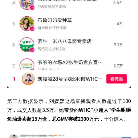
第三方数据显示，刘媛媛这场直播观看人数超过了
180
万，成交人数超
3.5
万。她带货的
WHC“
小超人
”
学生咀嚼
鱼油爆卖超
15
万盒，总
GMV
突破
2300
万元
，十分惊人。