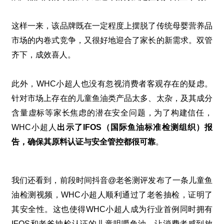
这样一来，该品牌既在一定程度上摆脱了传统母婴营养品
市场的内卷式竞争，又很好地迎合了家长的新需求。双管
齐下，成效喜人。
此外，
WHC
小超人也没有忽视消费者客观存在的疑虑。
针对市场上存在的儿童鱼油类产品太多、太杂，及其成分
含量虚标等家长焦虑的潜在安全问题，为了构建信任，
WHC
小超人
出示了
IFOS
（国际鱼油标准检测组织）报
告，确保其原料认证与安全管控都很可靠
。
我们还看到，前段时间抖音
@
老爸测评发布了一条儿童鱼
油检测视频，
WHC
小超人顺利通过了老爸抽检，证明了
其安全性。这也使得
WHC
小超人成为行业首例同时拥有
IFOS
和老爸抽检认证的儿童咀嚼鱼油，让消费者感到放