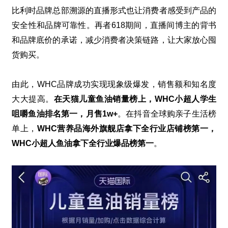
比利时品牌总部溯源的直播形式也让消费者感受到产品的
安全性和品牌可靠性。再者
618
期间，直播间博主的背书
和品牌底价的承诺，减少消费者决策链路，让大家放心囤
货购买。
由此，
WHC
品牌成功实现现象级爆发，销售额和知名度
大大提高。
在天猫儿童鱼油销量榜上，
WHC
小超人学生
咀嚼鱼油排名第一，月售
1w+
。在抖音全球购亲子生活榜
单上，
WHC
营养品海外旗舰店拿下全行业店铺榜第一，
WHC
小超人鱼油拿下全行业爆品榜第一
。