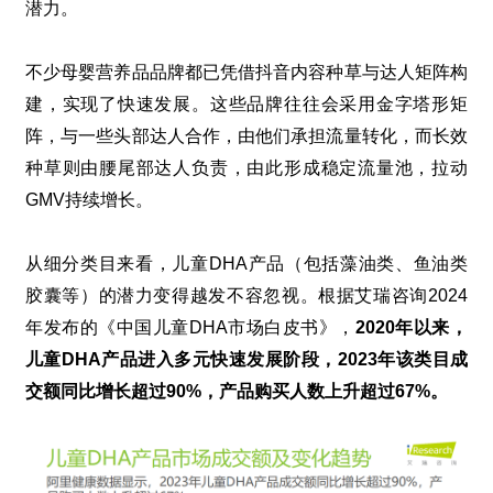
潜力。
不少母婴营养品品牌都已凭借抖音内容种草与达人矩阵构
建，实现了快速发展。这些品牌往往会采用金字塔形矩
阵，与一些头部达人合作，由他们承担流量转化，而长效
种草则由腰尾部达人负责，由此形成稳定流量池，拉动
GMV
持续增长。
从细分类目来看，儿童
DHA
产品（包括藻油类、鱼油类
胶囊等）的潜力变得越发不容忽视。根据艾瑞咨询
2024
年发布的《中国儿童
DHA
市场白皮书》，
2020
年以来，
儿童
DHA
产品进入多元快速发展阶段，
2023
年该类目成
交额同比增长超过
90%
，产品购买人数上升超过
67%
。