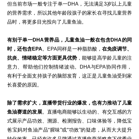
但当前市场一般专注于单一
DHA
，无法满足
3
岁以上儿童
的营养需求，所以其他年龄段孩子的家长在寻找儿童营养
品时，将更多目光投向了儿童鱼油。
有别于单一
DHA
营养品，儿童鱼油一般在包含
DHA
的同
时，还包含
EPA
。
EPA
同样是一种脂肪酸，
在免疫调节、
抗炎、情绪稳定等方面更具优势
，能够提高学龄儿童的注
意力、帮助他们控制情绪波动。
DHA
与
EPA
协同作用，
有利于全面支持孩子的脑部发育，这正是儿童鱼油受到家
长喜爱的原因。
除了需求扩大，直播带货行业的爆发，也有力推动了儿童
鱼油赛道的发展
。直播电商能够以生动的、有交互感的方
式展示产品功效、溯源、检测报告、口味体验等，降低宝
爸宝妈对鱼油产品“腥味”或“功效”的疑虑，从而大大提升
转化效率。已经有许多品牌通过直播电商策略拿下优秀业