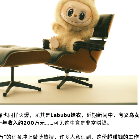
品
也同样火爆，尤其是
Labubu娃衣
，近期新闻中，有
义乌女
一年收入约200万元……
可见这生意是非常赚钱。
万”
的词条冲上微博热搜，许多人意识到，这份
超赚钱的工作