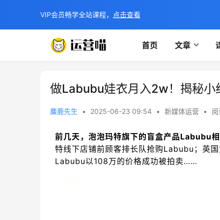
VIP会员畅学全站课程，
点击查看
首页
文章
做Labubu娃衣月入2w！揭秘
麋鹿先生
•
2025-06-23 09:54
•
新媒体运营
•
阅
前几天，泡泡玛特旗下的盲盒产品Labubu
特线下店铺前顾客排长队抢购Labubu；英
Labubu以108万的价格成功被拍卖……