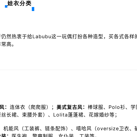
娃衣分类
仍然热衷于给Labubu这一玩偶打扮各种造型，买各式各样
非常高。
风：
连体衣（爬爬服）；
美式复古风：
棒球服、Polo衫、学
丝长裙、束腰外套）、Lolita蓬蓬裙、花嫁婚纱等；
：
机能风（工装裤、链条配饰）、嘻哈风（oversize卫衣、
业装：
医生袍、警察制服、女仆装、工装等。