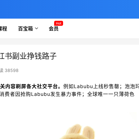
Hot
课程
百宝箱
会员
小红书副业挣钱路子
读 38598
相关内容刷屏各大社交平台。
例如Labubu上线秒售罄；泡泡
国消费者因抢购Labubu发生暴力事件；全球唯一一只薄荷色