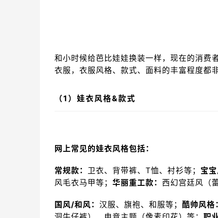
和小时候给芭比娃娃换装一样，现在的消费者
衣服，衣服风格、款式、面料的丰富程度都
（1）娃衣风格&款式
网上常见的娃衣风格包括：
常规款：
卫衣、背带裤、T恤、衬衫等；
宝宝
风毛衣马甲等；
华丽重工款：
西幻宫廷风（蕾
国风/和风：
汉服、旗袍、和服等；
酷帅风格
洞牛仔裤）、电竞主题（像素印花）等；
职