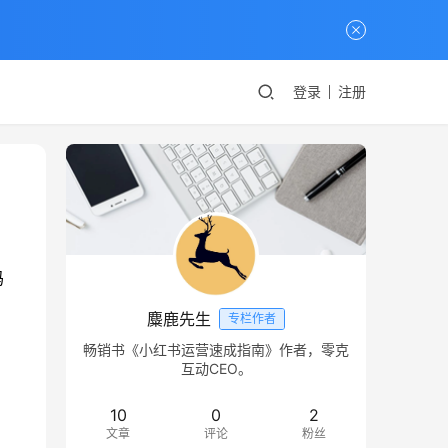
登录
注册
玛
麋鹿先生
专栏作者
畅销书《小红书运营速成指南》作者，零克
互动CEO。
10
0
2
文章
评论
粉丝