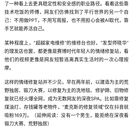
了一种看上去更具稳定性和安全感的职业路径。看着这些靠
技术吃饭的师傅，网友们仿佛找到了平行世界的另一个自
己：不用做PPT，不用写周报，也不用担心会被AI取代，靠
手艺就能养活自己。
某种程度上，“超越家电维修”的维修台也好，“发型师晓华”
的理发店也罢，都更像是赛博时代年轻人的情绪修复站，看
他们的视频更像是网友短暂逃离真实生活时的一次心理按
摩。
这样的情绪修复站并不少见，早在两年前，以建造为主的荒
野独居、锻刀大赛，以修复为主的洗地毯、修驴蹄、旧物修
复就已经火爆全网，成为无数网友的深夜SPA。比如靠修复
煤油灯、存钱罐等老物件，“麦克斯的修复领域”仅在抖音就
吸粉169万。（延伸阅读：没有一个男生，能拒绝在深夜看
锻刀大赛、荒野独居）