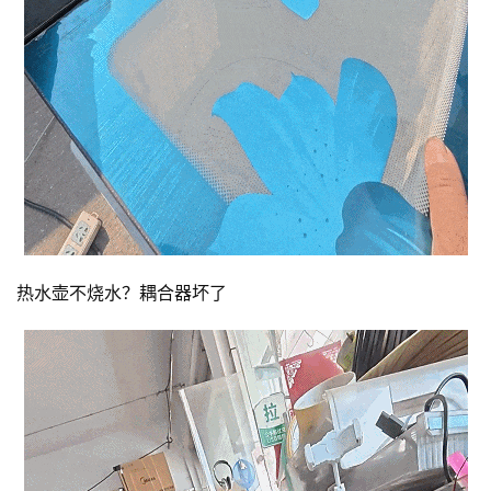
热水壶不烧水？耦合器坏了